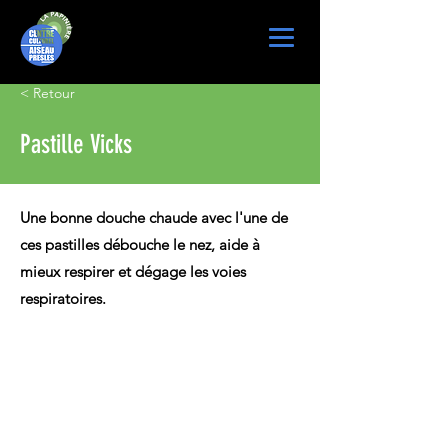
< Retour
Pastille Vicks
Une bonne douche chaude avec l'une de
ces pastilles débouche le nez, aide à
mieux respirer et dégage les voies
respiratoires.
Ingrédients
1/2 tasse de bicarbonate de soude (environ 
60 g)