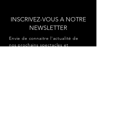
INSCRIVEZ-VOUS A NOTRE
NEWSLETTER
Envie de connaitre l'actualité de
nos prochains spectacles et
ateliers ?
Abonnez-vous pour recevoir notre
newsletter.
S'abonner