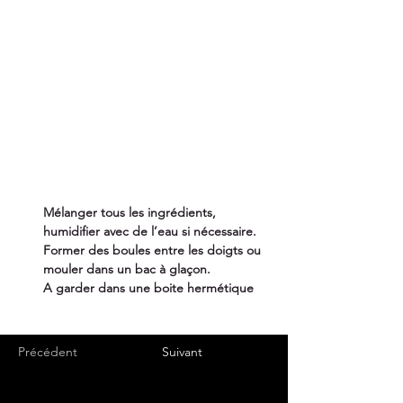
1 tasse de fécule de maïs (environ 120 g)
5 cuillères à soupe de Vicks maison
une cuillère à café d'eau (il se peut que vous 
deviez en mettre plus)
(1 bac à glaçons)
1 bol
Préparation
Mélanger tous les ingrédients, 
humidifier avec de l’eau si nécessaire.
Former des boules entre les doigts ou 
mouler dans un bac à glaçon.
A garder dans une boite hermétique
Précédent
Suivant