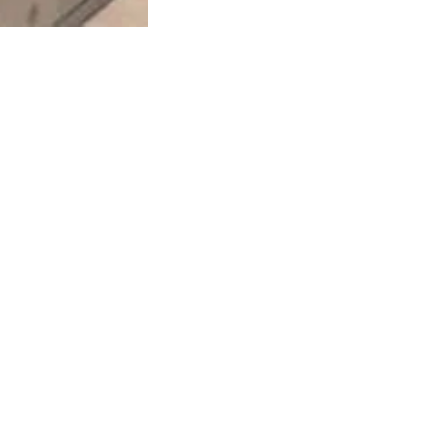
e et calmer la 
ire, il 
missements et 
antiseptique 