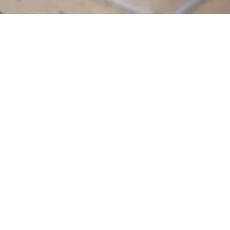
s
es de sucre
nfusion au thym (désinfectant, analgésique)
e de jus de citron (vitamine C)
e de miel (un antibactérien, il aide à soulager les maux de gorg
hé de gingembre moulu (aide à maintenir un bon système immunita
erses infections, est très efficace contre les nausées et les vo
t qu'anti-inflammatoire)
é de clou de girofle moulus (le clou de girofle à des propriétés 
 des antioxydants) 