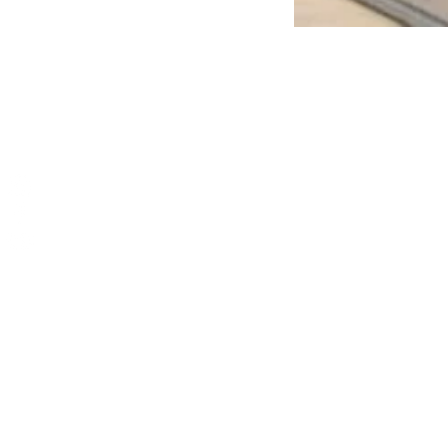
Ingrédient
400 gramm
125 ml d’i
1 c. à soup
1 c. à soup
toux)
1/2 c. à t
éloigne div
agit en tan
1/4 c. à th
et contient