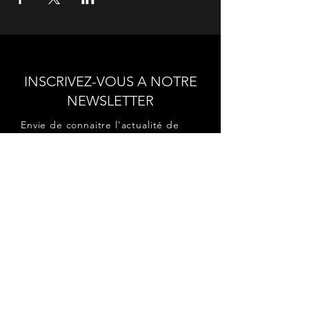
INSCRIVEZ-VOUS A NOTRE
NEWSLETTER
Envie de connaitre l'actualité de
nos prochains spectacles et
ateliers ?
Abonnez-vous pour recevoir notre
newsletter.
S'abonner