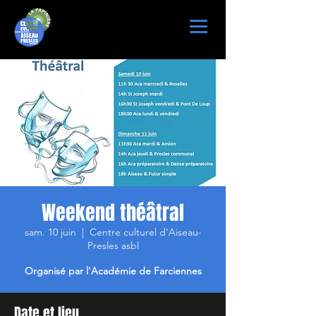
Weekend théâtral
sam. 10 juin
  |  
Centre culturel d'Aiseau-
Presles asbl
Organisé par l'Académie de Farciennes
Date et lieu