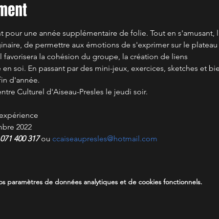
ement
t pour une année supplémentaire de folie. Tout en s'amusant, l'
ginaire, de permettre aux émotions de s'exprimer sur le plateau e
il favorisera la cohésion du groupe, la création de liens
en soi. En passant par des mini-jeux, exercices, sketches et bien 
fin d'année.
tre Culturel d'Aiseau-Presles le jeudi soir.
'expérience
mbre 2022
071 400 317
 ou 
ccaiseaupresles@hotmail.com
s paramètres de données analytiques et de cookies fonctionnels.