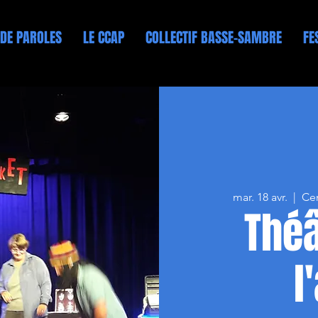
 DE PAROLES
LE CCAP
COLLECTIF BASSE-SAMBRE
FE
mar. 18 avr.
  |  
Cen
Théâ
l