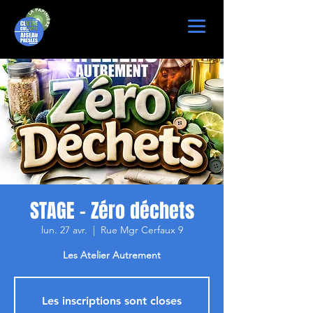
STAGE - Zéro déchets
lun. 27 avr.
  |  
Rue Mgr Cerfaux 9
Les Atelier Autrement
Les inscriptions sont closes