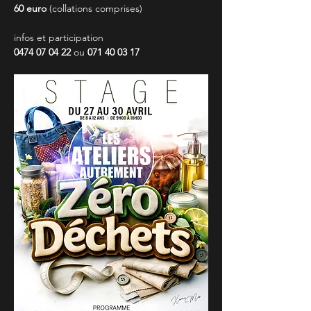
60 euro
 (collations comprises)
infos et participation
0474 07 04 22 
ou
 071 40 03 17