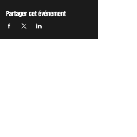
Partager cet événement
INSCRIVEZ-VOUS A NOTRE
NEWSLETTER
Envie de connaitre l'actualité de
nos prochains spectacles et
ateliers ?
Abonnez-vous pour recevoir notre
newsletter.
S'abonner