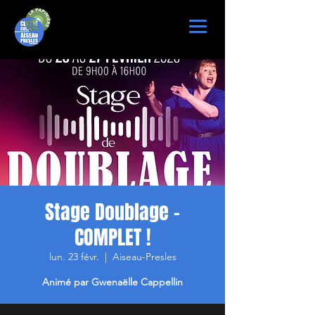
Stage Doublage -
COMPLET !
lun. 23 févr.
  |  
Aiseau-Presles
Animé par Gwenaëlle Cappellin