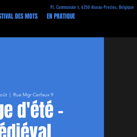
Pl. Communale 1, 6250 Aiseau-Presles, Belgique
STIVAL DES MOTS
EN PRATIQUE
août
  |  
Rue Mgr Cerfaux 9
ge d'été -
édiéval