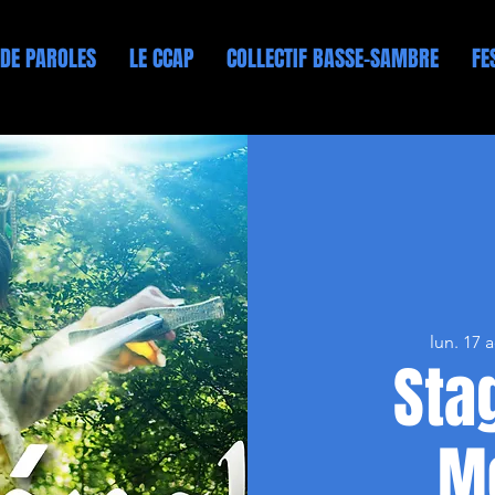
 DE PAROLES
LE CCAP
COLLECTIF BASSE-SAMBRE
FE
lun. 17 
Sta
M