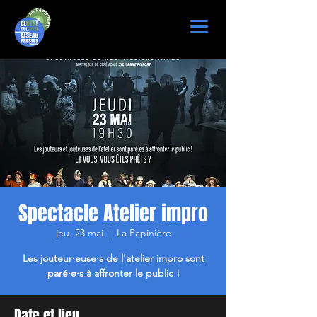
Spectacle Atelier impro
jeu. 23 mai
  |  
La Papinière
Les jouteur·euse·s de l'atelier impro sont
paré·e·s à affronter le public !
Date et lieu