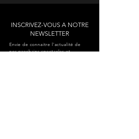
INSCRIVEZ-VOUS A NOTRE
NEWSLETTER
Envie de connaitre l'actualité de
nos prochains spectacles et
ateliers ?
Abonnez-vous pour recevoir notre
newsletter.
S'abonner