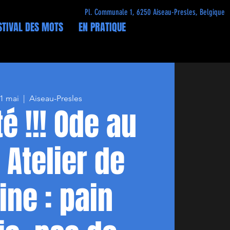
Pl. Communale 1, 6250 Aiseau-Presles, Belgique
STIVAL DES MOTS
EN PRATIQUE
21 mai
  |  
Aiseau-Presles
é !!! Ode au
 Atelier de
ine : pain