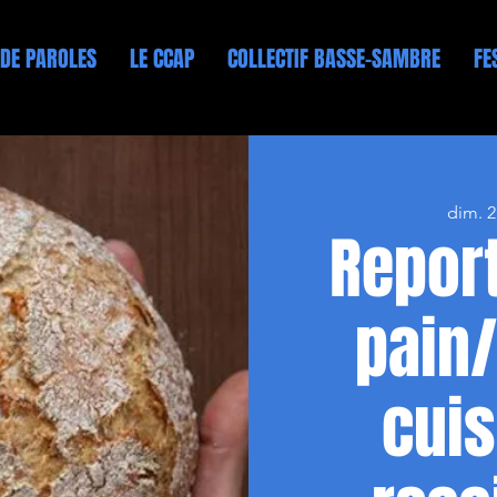
 DE PAROLES
LE CCAP
COLLECTIF BASSE-SAMBRE
FE
dim. 
Report
pain/
cuis