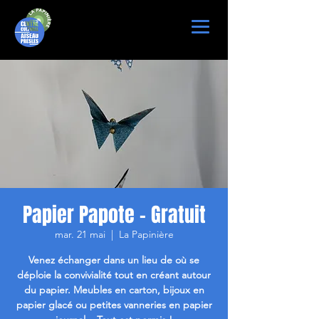
Papier Papote - Gratuit
mar. 21 mai
  |  
La Papinière
Venez échanger dans un lieu de où se
déploie la convivialité tout en créant autour
du papier. Meubles en carton, bijoux en
papier glacé ou petites vanneries en papier