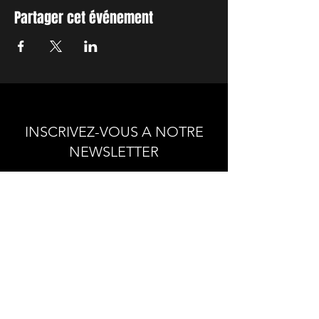
Partager cet événement
INSCRIVEZ-VOUS A NOTRE
NEWSLETTER
Envie de connaitre l'actualité de
nos prochains spectacles et
ateliers ?
Abonnez-vous pour recevoir notre
newsletter.
S'abonner