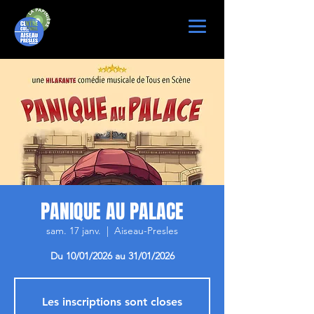
PANIQUE AU PALACE
sam. 17 janv.
  |  
Aiseau-Presles
Du 10/01/2026 au 31/01/2026
Les inscriptions sont closes