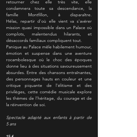
retourner chez elle très vite, elle 
condamnera toute sa descendance, la 
famille Montfillon, à disparaître. 
Hélas, repartir d'où elle vient va s'avérer 
mission quasi impossible dans un Palace où 
complots, malentendus hilarants, et 
désaccords familiaux compliquent tout.
Panique au Palace mêle habilement humour, 
émotion et suspense dans une aventure 
rocambolesque où le choc des époques 
donne lieu à des situations savoureusement 
absurdes. Entre des chansons entraînantes, 
des personnages hauts en couleur et une 
critique piquante de l’élitisme et des 
privilèges, cette comédie musicale explore 
les thèmes de l’héritage, du courage et de 
la réinvention de soi.
Spectacle adapté aux enfants à partir de 
5 ans
15 €