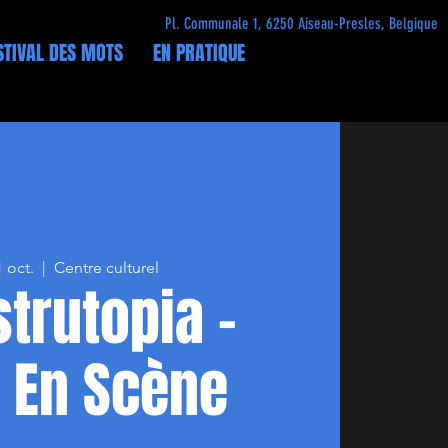
Pl. Communale 1, 6250 Aiseau-Presles, Belgique
STIVAL DES MOTS
EN PRATIQUE
1 oct.
  |  
Centre culturel
trutopia -
 En Scène