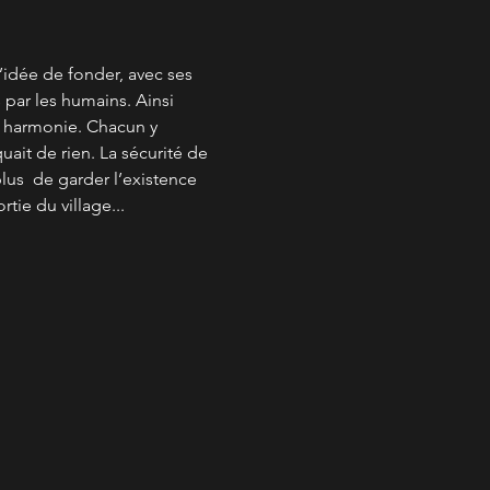
l’idée de fonder, avec ses 
 par les humains. Ainsi 
en harmonie. Chacun y 
ait de rien. La sécurité de 
plus  de garder l’existence 
ie du village...