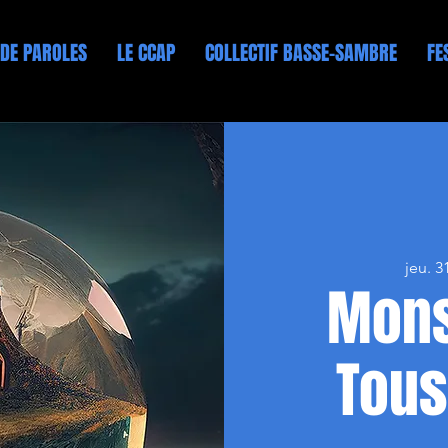
 DE PAROLES
LE CCAP
COLLECTIF BASSE-SAMBRE
FE
jeu. 3
Mons
Tous