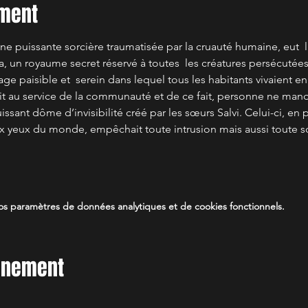
ement
, une puissante sorcière traumatisée par la cruauté humaine, eut  
, un royaume secret réservé à toutes  les créatures persécutées
age paisible et  serein dans lequel tous les habitants vivaient 
ait au service de la communauté et de ce fait, personne ne manqu
issant dôme d’invisibilité créé par les sœurs Salvi. Celui-ci, en 
 yeux du monde, empêchait toute intrusion mais aussi toute sort
s paramètres de données analytiques et de cookies fonctionnels.
vénement