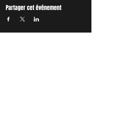
Partager cet événement
INSCRIVEZ-VOUS A NOTRE
NEWSLETTER
Envie de connaitre l'actualité de
nos prochains spectacles et
ateliers ?
Abonnez-vous pour recevoir notre
newsletter.
S'abonner