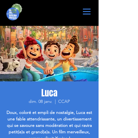
Luca
dim. 08 janv.
  |  
CCAP
Doux, coloré et empli de nostalgie, Luca est
une fable attendrissante, un divertissement
qui se savoure sans modération et qui ravira
petit(e)s et grand(e)s. Un film merveilleux,