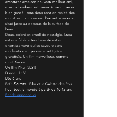
aventures avec son nouveau meilleur ami, 
mais ce bonheur est menacé par un secret 
bien gardé : tous deux sont en réalité des 
monstres marins venus d’un autre monde, 
situé juste au-dessous de la surface de 
l’eau…
Doux, coloré et empli de nostalgie, Luca 
est une fable attendrissante est un 
divertissement qui se savoure sans 
modération et qui ravira petit(e)s et 
grand(e)s. Un film merveilleux, comme 
dirait Xavina  !
Un film Pixar (2021)
Durée : 1h36
Dès 6 ans
Paf :
 5 euros
 – Film et la Galette des Rois
Pour tout le monde à partir de 10-12 ans
Bande-annonce ici