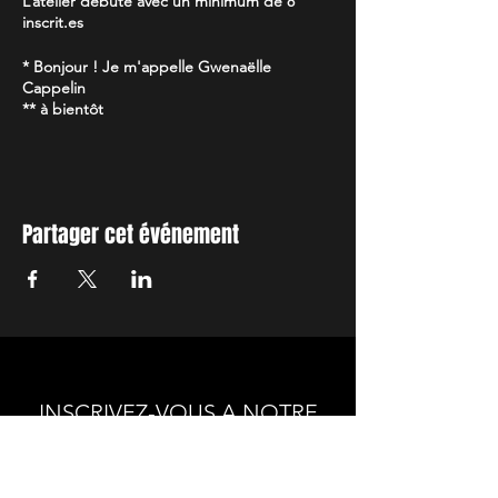
L’atelier débute avec un minimum de 8
inscrit.es
* Bonjour ! Je m'appelle Gwenaëlle
Cappelin
** à bientôt
Partager cet événement
INSCRIVEZ-VOUS A NOTRE
NEWSLETTER
Envie de connaitre l'actualité de