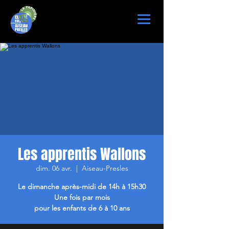
Les apprentis Wallons
dim. 06 avr.
  |  
Aiseau-Presles
Le dimanche après-midi de 14h à 15h30
Une fois par mois
pour les enfants de 6 à 10 ans