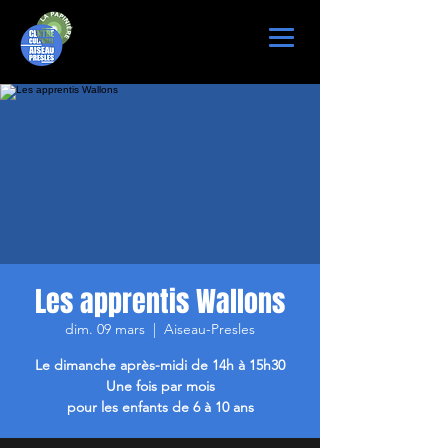
Les apprentis Wallons
dim. 09 mars
  |  
Aiseau-Presles
Le dimanche après-midi de 14h à 15h30
Une fois par mois
pour les enfants de 6 à 10 ans