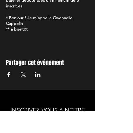
L’atelier débute avec un minimum de 8
inscrit.es
* Bonjour ! Je m'appelle Gwenaëlle
Cappelin
** à bientôt
Partager cet événement
INSCRIVEZ-VOUS A NOTRE
NEWSLETTER
Envie de connaitre l'actualité de