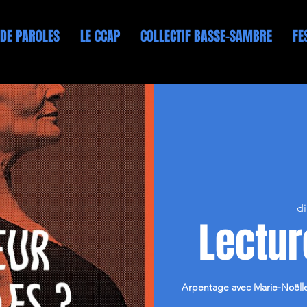
 DE PAROLES
LE CCAP
COLLECTIF BASSE-SAMBRE
FE
di
Lectur
Arpentage avec Marie-Noëlle M