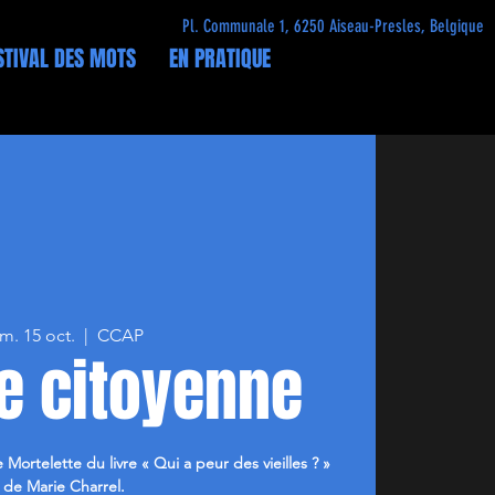
Pl. Communale 1, 6250 Aiseau-Presles, Belgique
STIVAL DES MOTS
EN PRATIQUE
m. 15 oct.
  |  
CCAP
e citoyenne
ortelette du livre « Qui a peur des vieilles ? »
de Marie Charrel.