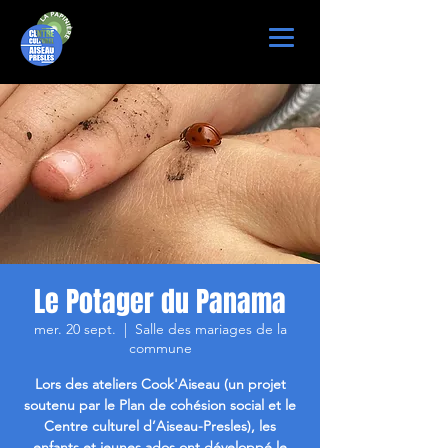
Le Potager du Panama
mer. 20 sept.
  |  
Salle des mariages de la
commune
Lors des ateliers Cook'Aiseau (un projet
soutenu par le Plan de cohésion social et le
Centre culturel d’Aiseau-Presles), les
enfants et jeunes ados ont développé le