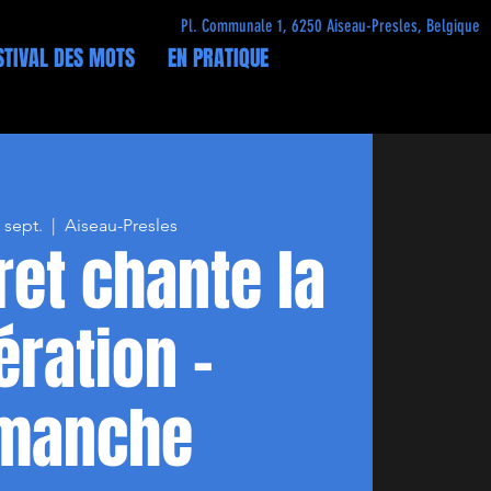
Pl. Communale 1, 6250 Aiseau-Presles, Belgique
STIVAL DES MOTS
EN PRATIQUE
 sept.
  |  
Aiseau-Presles
ret chante la
ération -
manche