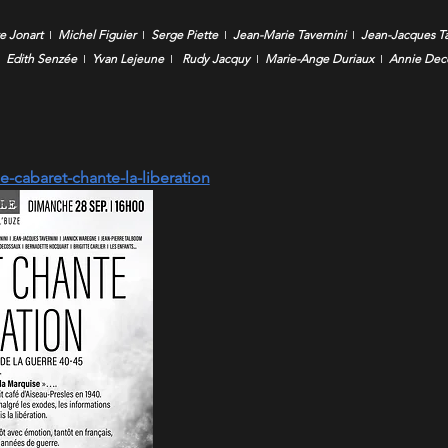
e Jonart
  I  
Michel Figuier
  I  
Serge Piette
  I  
Jean-Marie Tavernini
  I  
Jean-Jacques Ta
  
Edith Senzée
  I  
Yvan Lejeune
  I  
 Rudy Jacquy
  I  
Marie-Ange Duriaux
  I  
Annie Dec
e-cabaret-chante-la-liberation