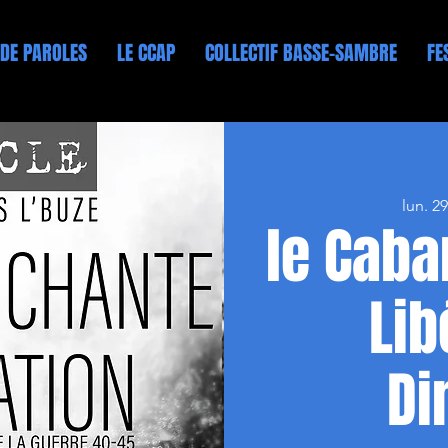
 DE PAROLES
LE CCAP
COLLECTIF BASSE-SAMBRE
FE
lun. 29
le Caba
Lib
Di