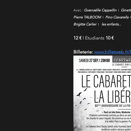
Avec : 
Gwenaëlle Cappellin
  I  
Ginett
Pierre TALBOOM
  I  
Pino Ciavarella
  I
Brigitte Carlier
  I  
 les enfants...
12 €
 I Etudiants 
10 €
Billeterie: 
www.billetweb.fr/l