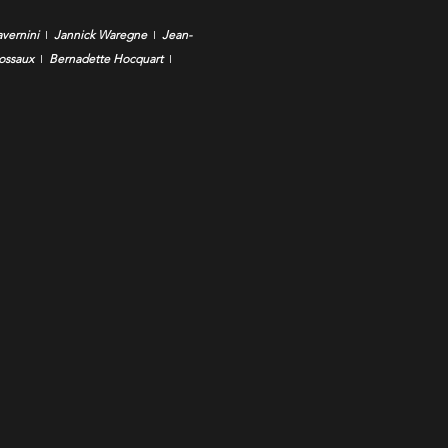
vernini
  I  
Jannick Waregne
  I  
Jean-
ossaux
  I  
Bernadette Hocquart
  I  