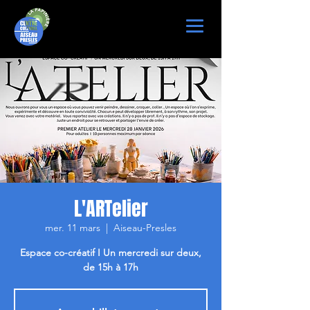
L'ARTelier
mer. 11 mars
  |  
Aiseau-Presles
Espace co-créatif I Un mercredi sur deux,
de 15h à 17h