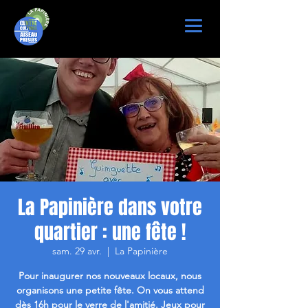
La Papinière dans votre
quartier : une fête !
sam. 29 avr.
  |  
La Papinière
Pour inaugurer nos nouveaux locaux, nous
organisons une petite fête. On vous attend
dès 16h pour le verre de l'amitié. Jeux pour