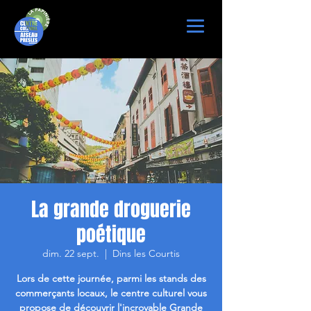
La grande droguerie
poétique
dim. 22 sept.
  |  
Dins les Courtis
Lors de cette journée, parmi les stands des
commerçants locaux, le centre culturel vous
propose de découvrir l'incroyable Grande