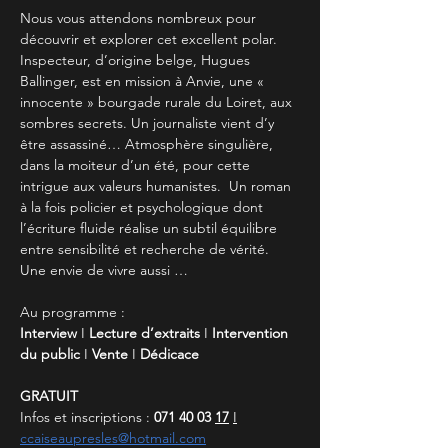
Nous vous attendons nombreux pour 
découvrir et explorer cet excellent polar. 
Inspecteur, d’origine belge, Hugues 
Ballinger, est en mission à Anvie, une « 
innocente » bourgade rurale du Loiret, aux 
sombres secrets. Un journaliste vient d’y 
être assassiné… Atmosphère singulière, 
dans la moiteur d’un été, pour cette 
intrigue aux valeurs humanistes.  Un roman 
à la fois policier et psychologique dont 
l’écriture fluide réalise un subtil équilibre 
entre sensibilité et recherche de vérité. 
Une envie de vivre aussi …
Au programme : 
Interview
 I 
Lecture d’extraits
 I
 Intervention 
du public
 I 
Vente
 I 
Dédicace
GRATUIT
Infos et inscriptions : 
071 40 03 
17
I
ccaiseaupresles@hotmail.com