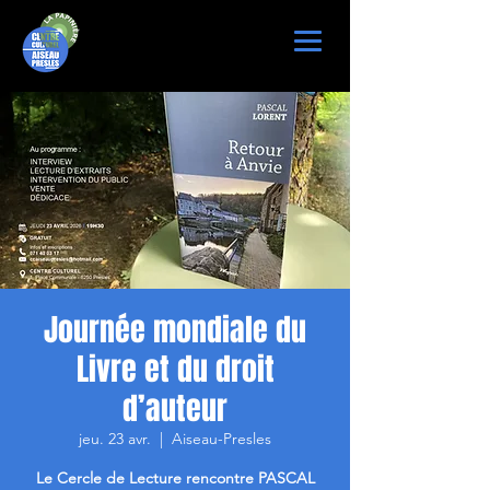
Journée mondiale du
Livre et du droit
d’auteur
jeu. 23 avr.
  |  
Aiseau-Presles
Le Cercle de Lecture rencontre PASCAL