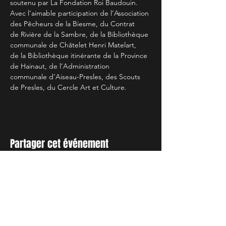
soutenu par La Fondation Roi Baudouin.
Avec l’aimable participation de l’Association 
des Pêcheurs de la Biesme, du Contrat
de Rivière de la Sambre, de la Bibliothèque 
communale de Châtelet Henri Matelart,
de la Bibliothèque itinérante de la Province 
de Hainaut, de l’Administration
communale d’Aiseau-Presles, des Scouts 
de Presles, du Cercle Art et Culture.
Partager cet événement
INSCRIVEZ-VOUS A NOTRE