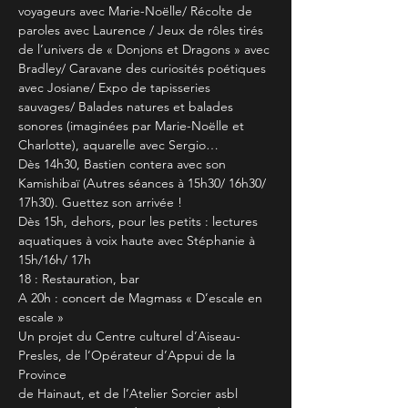
voyageurs avec Marie-Noëlle/ Récolte de 
paroles avec Laurence / Jeux de rôles tirés 
de l’univers de « Donjons et Dragons » avec 
Bradley/ Caravane des curiosités poétiques 
avec Josiane/ Expo de tapisseries 
sauvages/ Balades natures et balades 
sonores (imaginées par Marie-Noëlle et 
Charlotte), aquarelle avec Sergio…
Dès 14h30, Bastien contera avec son 
Kamishibaï (Autres séances à 15h30/ 16h30/
17h30). Guettez son arrivée !
Dès 15h, dehors, pour les petits : lectures 
aquatiques à voix haute avec Stéphanie à
15h/16h/ 17h
18 : Restauration, bar
A 20h : concert de Magmass « D’escale en 
escale »
Un projet du Centre culturel d’Aiseau-
Presles, de l’Opérateur d’Appui de la 
Province
de Hainaut, et de l’Atelier Sorcier asbl 