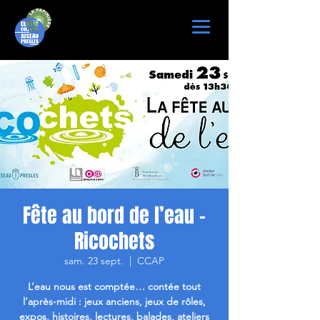
Fête au bord de l’eau -
Ricochets
sam. 23 sept.
  |  
CCAP
L’eau nous est comptée… contée tout
l’après-midi : jeux anciens, jeux de rôles,
expos, histoires, lectures, balades, ateliers