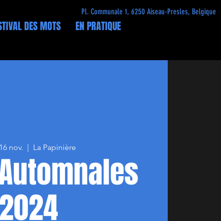
Pl. Communale 1, 6250 Aiseau-Presles, Belgique
STIVAL DES MOTS
EN PRATIQUE
16 nov.
  |  
La Papinière
 Automnales
2024