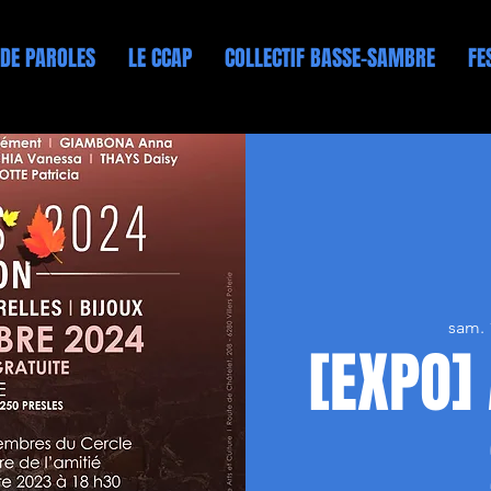
 DE PAROLES
LE CCAP
COLLECTIF BASSE-SAMBRE
FE
sam. 
[EXPO]