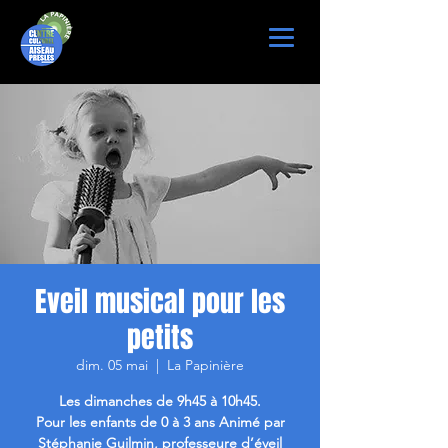
Eveil musical pour les
petits
dim. 05 mai
  |  
La Papinière
Les dimanches de 9h45 à 10h45.
Pour les enfants de 0 à 3 ans Animé par
Stéphanie Guilmin, professeure d’éveil