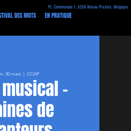
Pl. Communale 1, 6250 Aiseau-Presles, Belgique
STIVAL DES MOTS
EN PRATIQUE
m. 30 mars
  |  
CCAP
 musical -
aines de
anteurs