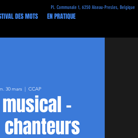
Pl. Communale 1, 6250 Aiseau-Presles, Belgique
STIVAL DES MOTS
EN PRATIQUE
m. 30 mars
  |  
CCAP
 musical -
 chanteurs