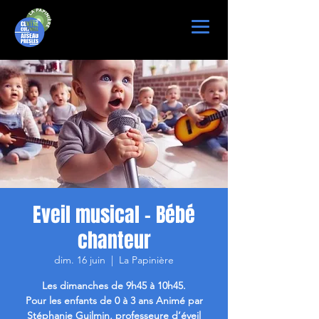
Eveil musical - Bébé
chanteur
dim. 16 juin
  |  
La Papinière
Les dimanches de 9h45 à 10h45.
Pour les enfants de 0 à 3 ans Animé par
Stéphanie Guilmin, professeure d’éveil