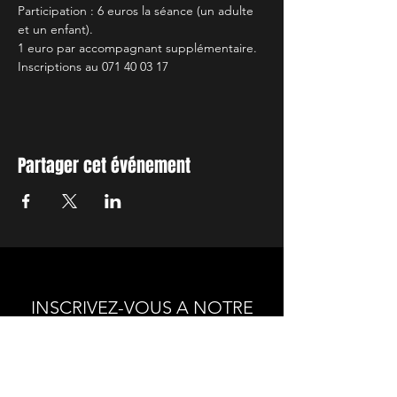
Participation : 6 euros la séance (un adulte 
et un enfant). 
1 euro par accompagnant supplémentaire.
Inscriptions au 071 40 03 17
Partager cet événement
INSCRIVEZ-VOUS A NOTRE
NEWSLETTER
Envie de connaitre l'actualité de
nos prochains spectacles et