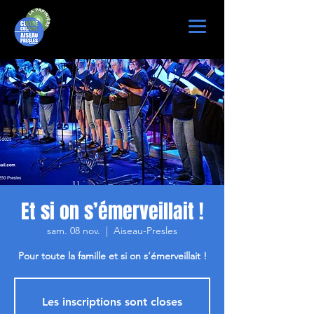
Et si on s’émerveillait !
sam. 08 nov.
  |  
Aiseau-Presles
Pour toute la famille et si on s’émerveillait !
Les inscriptions sont closes