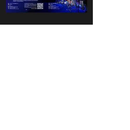
Partager cet événement
INSCRIVEZ-VOUS A NOTRE
NEWSLETTER
Envie de connaitre l'actualité de
nos prochains spectacles et
ateliers ?