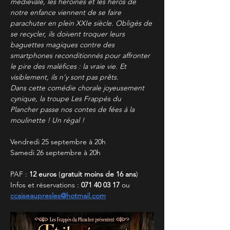
médiévale, les héroïnes et les héros de 
notre enfance viennent de se faire 
parachuter en plein XXIe siècle. Obligés de 
se recycler, ils doivent troquer leurs 
baguettes magiques contre des 
smartphones reconditionnés pour affronter 
le pire des maléfices : la vraie vie. Et 
visiblement, ils n'y sont pas prêts.
Dans cette comédie chorale joyeusement 
cynique, la troupe Les Frappés du 
Plancher passe nos contes de fées à la 
moulinette ! Un régal !
Vendredi 25 septembre à 20h
Samedi 26 septembre à 20h
PAF : 
12 euros
 (
gratuit moins de 16 ans
)
Infos et réservations : 
071 40 03 17
 ou 
ccaiseaupresles@hotmail.com