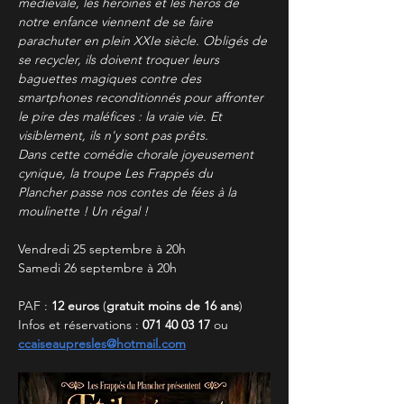
médiévale, les héroïnes et les héros de 
notre enfance viennent de se faire 
parachuter en plein XXIe siècle. Obligés de 
se recycler, ils doivent troquer leurs 
baguettes magiques contre des 
smartphones reconditionnés pour affronter 
le pire des maléfices : la vraie vie. Et 
visiblement, ils n'y sont pas prêts.
Dans cette comédie chorale joyeusement 
cynique, la troupe Les Frappés du 
Plancher passe nos contes de fées à la 
moulinette ! Un régal !
Vendredi 25 septembre à 20h
Samedi 26 septembre à 20h
PAF : 
12 euros
 (
gratuit moins de 16 ans
)
Infos et réservations : 
071 40 03 17
 ou 
ccaiseaupresles@hotmail.com