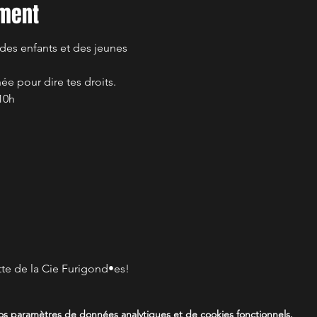
ement
 des enfants et des jeunes 
ée pour dire tes droits.
10h
te de la Cie Furigond•es!
s paramètres de données analytiques et de cookies fonctionnels.