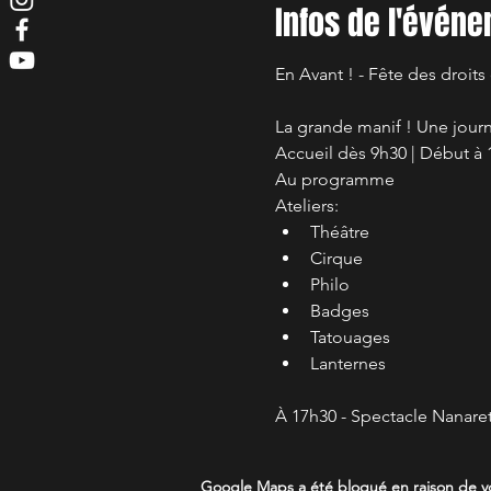
Infos de l'évén
En Avant ! - Fête des droits
La grande manif ! Une journ
Accueil dès 9h30 | Début à 
Au programme
Ateliers:
Théâtre 
Cirque
Philo
Badges
Tatouages 
Lanternes 
À 17h30 - Spectacle Nanaret
Google Maps a été bloqué en raison de vo