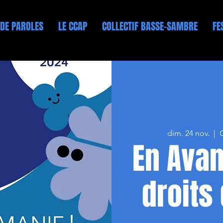
 DE PAROLES
LE CCAP
COLLECTIF BASSE-SAMBRE
FE
dim. 24 nov.
  |  
En Avan
droits