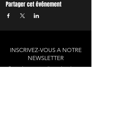
Partager cet événement
INSCRIVEZ-VOUS A NOTRE
NEWSLETTER
Envie de connaitre l'actualité de
nos prochains spectacles et
ateliers ?
Abonnez-vous pour recevoir notre
newsletter.
S'abonner