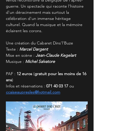
venus reconstruire la Belgique de l'après-
guerre. Un spectacle qui raconte l'histoire 
d'un déracinement mais surtout la 
célébration d'un immense héritage 
culturel. Quand la musique et la mémoire 
éclairent les corons.
Une création du Cabaret Dins’l’Buze
Texte : 
Marcel Dargent
Mise en scène : 
Jean-Claude Kegelart
Musique : 
Michel Salvatore
PAF :
 12 euros
 (
gratuit pour les moins de 16 
ans
)
Infos et réservations : 
071 40 03 17
 ou 
ccaiseaupresles@hotmail.com