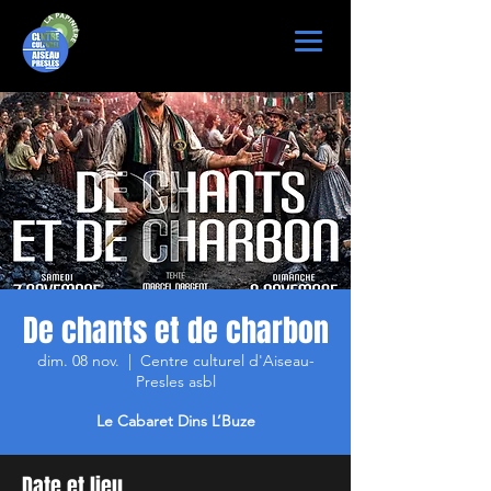
De chants et de charbon
dim. 08 nov.
  |  
Centre culturel d'Aiseau-
Presles asbl
Le Cabaret Dins L’Buze
Date et lieu