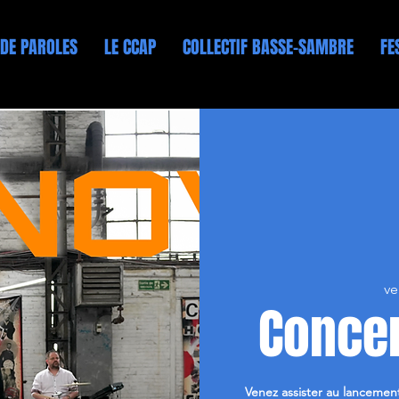
 DE PAROLES
LE CCAP
COLLECTIF BASSE-SAMBRE
FE
ve
Conce
Venez assister au lancemen