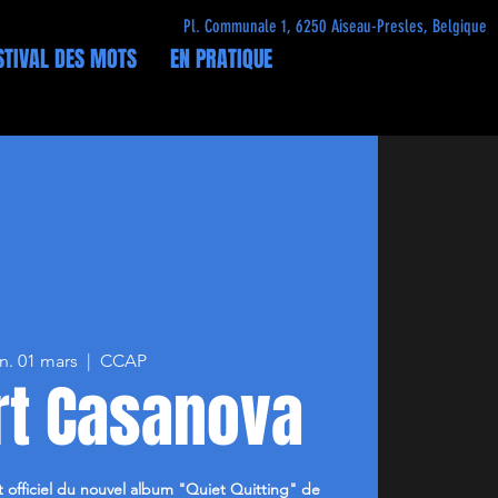
Pl. Communale 1, 6250 Aiseau-Presles, Belgique
STIVAL DES MOTS
EN PRATIQUE
n. 01 mars
  |  
CCAP
rt Casanova
t officiel du nouvel album "Quiet Quitting" de