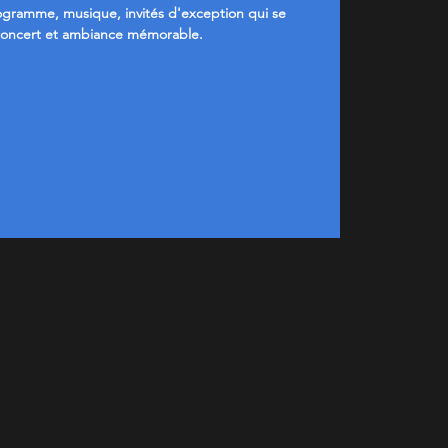
gramme, musique, invités d'exception qui se
 concert et ambiance mémorable.