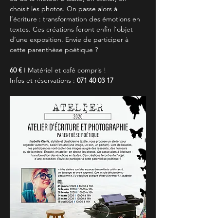
choisit les photos. On passe alors à 
l’écriture : transformation des émotions en 
textes. Ces créations feront enfin l’objet 
d’une exposition. Envie de participer à 
cette parenthèse poétique ?
60 €
 I Matériel et café compris !
Infos et réservations : 
071 40 03 17