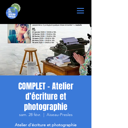
COMPLET - Atelier
d’écriture et
photographie
sam. 28 févr.
  |  
Aiseau-Presles
Atelier d’écriture et photographie