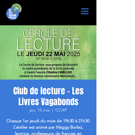
Club de lecture - Les
Livres Vagabonds
jeu. 15 mai
  |  
CCAP
Chaque 1er jeudi du mois de 19h30 à 21h30.
L’atelier est animé par Maggy Borlez,
lectrice, professeure de français en