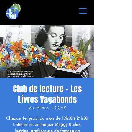
Club de lecture - Les
Livres Vagabonds
jeu. 20 févr.
  |  
CCAP
Chaque 1er jeudi du mois de 19h30 à 21h30.
L’atelier est animé par Maggy Borlez,
lectrice, professeure de français en