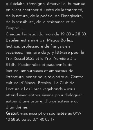
qui éclaire, témoigne, émerveille, humanise 
en allant chercher du côté de la fraternité, 
de la nature, de la poésie, de l’imaginaire, 
de la sensibilité, de la résistance et de 
l’espoir …
Chaque 1er jeudi du mois de 19h30 à 21h30.
L’atelier est animé par Maggy Borlez, 
lectrice, professeure de français en 
vacances, membre du jury littéraire pour le 
Prix Rossel 2023 et le Prix Première à la 
RTBF.  Passionnées et passionnés de 
lecture, amoureuses et amoureux de 
littérature, venez nous rejoindre au Centre 
culturel d’Aiseau-Presles.  Le Club de 
Lecture « Les Livres vagabonds » vous 
attend avec enthousiasme pour dialoguer 
autour d’une œuvre, d’un.e auteur.e ou 
d’un thème.
Gratuit 
mais inscription souhaitée au 0497 
10 58 20 ou au 071 40 03 17