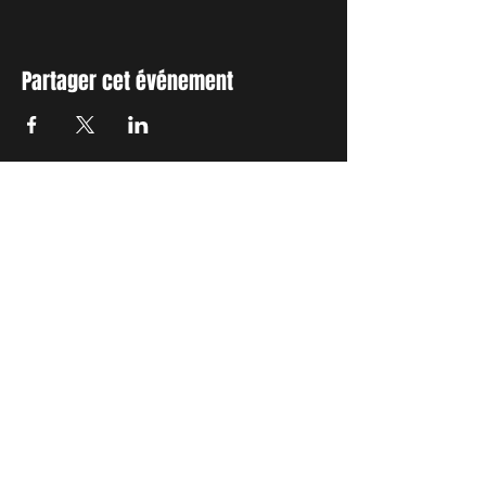
Partager cet événement
INSCRIVEZ-VOUS A NOTRE
NEWSLETTER
Envie de connaitre l'actualité de
nos prochains spectacles et
ateliers ?
Abonnez-vous pour recevoir notre
newsletter.