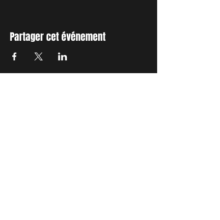
Partager cet événement
INSCRIVEZ-VOUS A NOTRE
NEWSLETTER
Envie de connaitre l'actualité de
nos prochains spectacles et
ateliers ?
Abonnez-vous pour recevoir notre
newsletter.