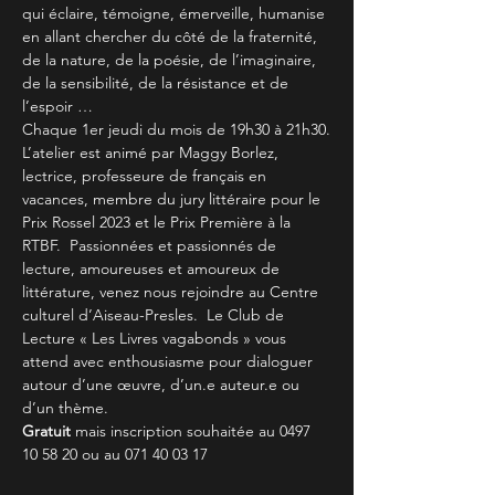
qui éclaire, témoigne, émerveille, humanise 
en allant chercher du côté de la fraternité, 
de la nature, de la poésie, de l’imaginaire, 
de la sensibilité, de la résistance et de 
l’espoir …
Chaque 1er jeudi du mois de 19h30 à 21h30.
L’atelier est animé par Maggy Borlez, 
lectrice, professeure de français en 
vacances, membre du jury littéraire pour le 
Prix Rossel 2023 et le Prix Première à la 
RTBF.  Passionnées et passionnés de 
lecture, amoureuses et amoureux de 
littérature, venez nous rejoindre au Centre 
culturel d’Aiseau-Presles.  Le Club de 
Lecture « Les Livres vagabonds » vous 
attend avec enthousiasme pour dialoguer 
autour d’une œuvre, d’un.e auteur.e ou 
d’un thème.
Gratuit 
mais inscription souhaitée au 0497 
10 58 20 ou au 071 40 03 17