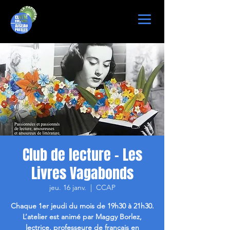
Club de lecture - Les
Livres Vagabonds
jeu. 16 janv.
  |  
CCAP
Chaque 1er jeudi du mois de 19h30 à 21h30.
L’atelier est animé par Maggy Borlez,
lectrice, professeure de français en