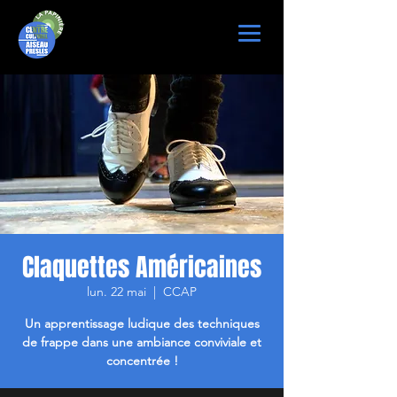
Claquettes Américaines
lun. 22 mai
  |  
CCAP
Un apprentissage ludique des techniques
de frappe dans une ambiance conviviale et
concentrée !