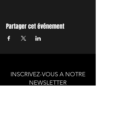
Partager cet événement
INSCRIVEZ-VOUS A NOTRE
NEWSLETTER
Envie de connaitre l'actualité de
nos prochains spectacles et
ateliers ?
Abonnez-vous pour recevoir notre
newsletter.