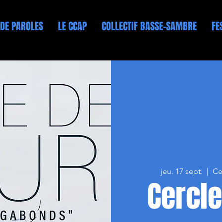
 DE PAROLES
LE CCAP
COLLECTIF BASSE-SAMBRE
FE
jeu. 17 sept.
  |  
Ce
Cercle