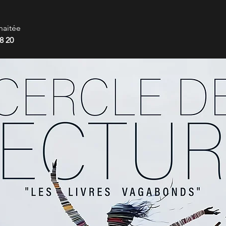
haitée
8 20