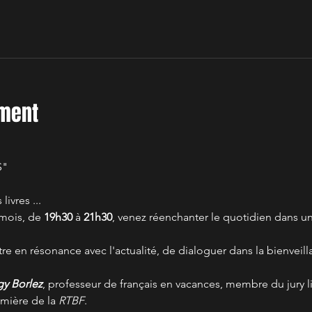
ement
S"
ivres ...
mois, de 
19h30
 à 
21h30
, venez réenchanter le quotidien dans une
tre en résonance avec l'actualité, de dialoguer dans la bienveill
y Borlez
, professeur de français en vacances, membre du jury lit
emière de la 
RTBF
.