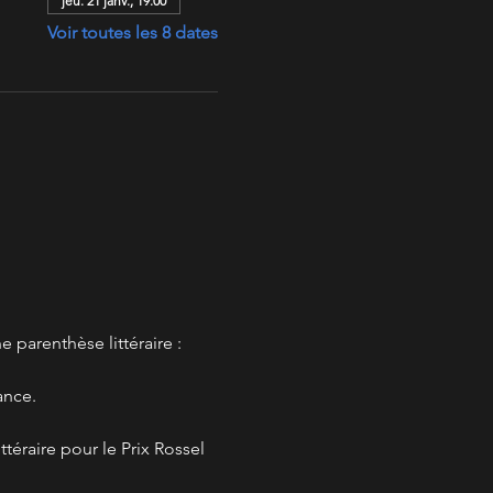
jeu. 21 janv., 19:00
Voir toutes les 8 dates
 parenthèse littéraire : 
ance. 
téraire pour le Prix Rossel 