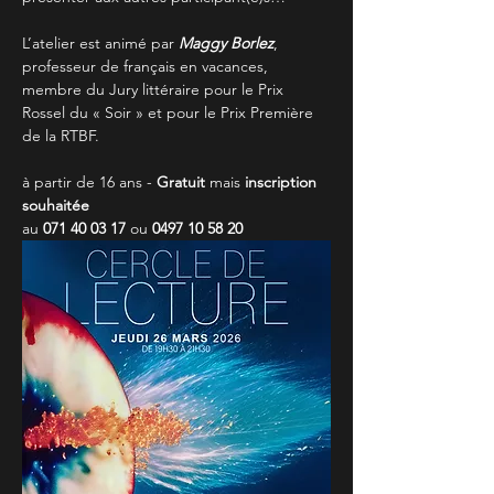
L’atelier est animé par 
Maggy Borlez
, 
professeur de français en vacances, 
membre du Jury littéraire pour le Prix 
Rossel du « Soir » et pour le Prix Première 
de la RTBF.
à partir de 16 ans - 
Gratuit
 mais
 inscription 
souhaitée
au 
071 40 03 17
 ou 
0497 10 58 20