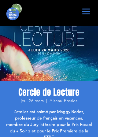
Cercle de Lecture
jeu. 26 mars
  |  
Aiseau-Presles
L’atelier est animé par Maggy Borlez,
professeur de français en vacances,
membre du Jury littéraire pour le Prix Rossel
du « Soir » et pour le Prix Première de la