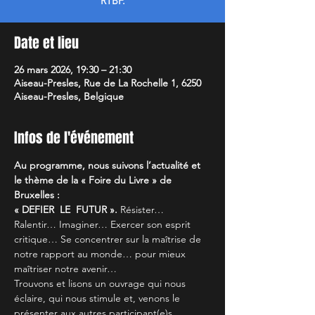
RTBF.
Date et lieu
26 mars 2026, 19:30 – 21:30
Aiseau-Presles, Rue de La Rochelle 1, 6250
Aiseau-Presles, Belgique
Infos de l'événement
Au programme, nous suivons l’actualité et 
le thème de la « Foire du Livre » de 
Bruxelles :
« DEFIER  LE  FUTUR ».
 Résister… 
Ralentir… Imaginer… Exercer son esprit 
critique… Se concentrer sur la maîtrise de 
notre rapport au monde… pour mieux 
maîtriser notre avenir…
Trouvons et lisons un ouvrage qui nous 
éclaire, qui nous stimule et, venons le 
présenter aux autres participant(e)s…