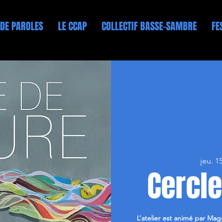
 DE PAROLES
LE CCAP
COLLECTIF BASSE-SAMBRE
FE
jeu. 15
Cercle
L’atelier est animé par Mag