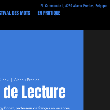
Pl. Communale 1, 6250 Aiseau-Presles, Belgique
STIVAL DES MOTS
EN PRATIQUE
 janv.
  |  
Aiseau-Presles
 de Lecture
gy Borlez, professeur de français en vacances,