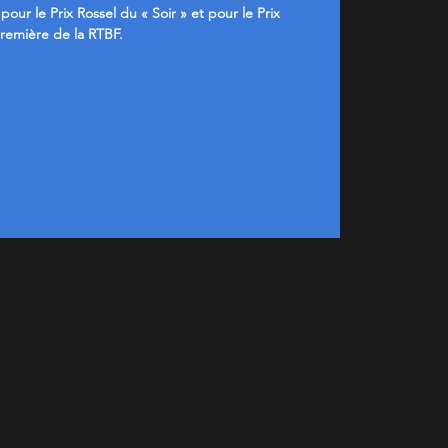
pour le Prix Rossel du « Soir » et pour le Prix
remière de la RTBF.