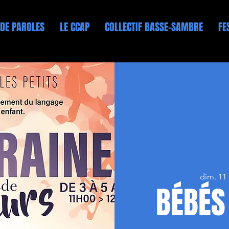
 DE PAROLES
LE CCAP
COLLECTIF BASSE-SAMBRE
FE
dim. 11 
BÉBÉS