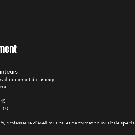
ement
anteurs
e développement du langage
ant.
H45
2H00
in
, professeure d’éveil musical et de formation musicale spécia