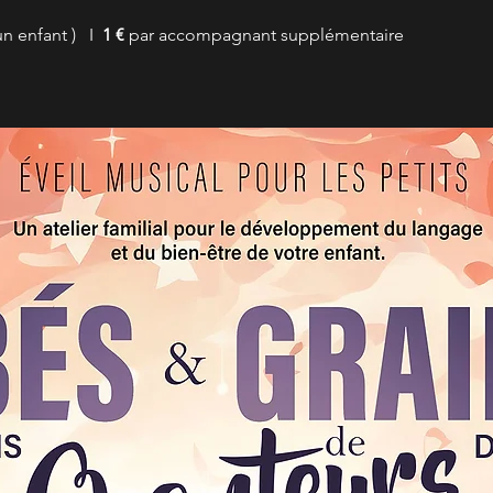
n enfant )   I  
1 €
 par accompagnant supplémentaire