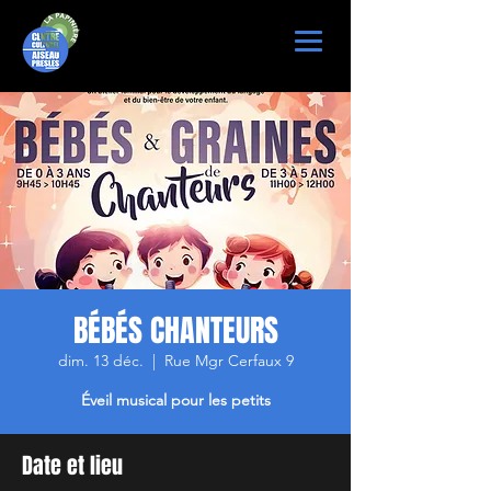
BÉBÉS CHANTEURS
dim. 13 déc.
  |  
Rue Mgr Cerfaux 9
Éveil musical pour les petits
Date et lieu