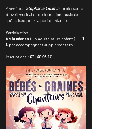
Animé par 
Stéphanie Guilmin
, professeure 
d’éveil musical et de formation musicale 
spécialisée pour la petite enfance.
Participation :
6 € la séance
 ( un adulte et un enfant )   I  
1 
€
 par accompagnant supplémentaire
Inscriptions : 
071 40 03 17