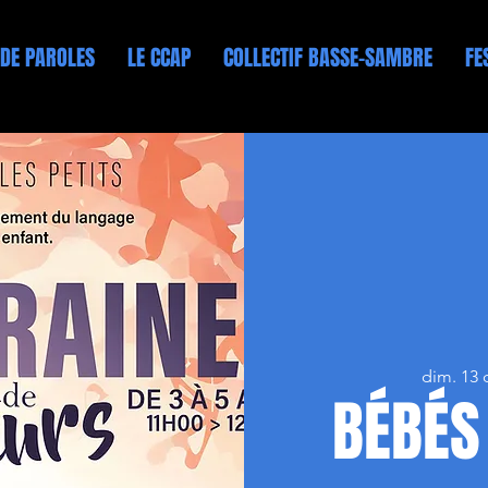
 DE PAROLES
LE CCAP
COLLECTIF BASSE-SAMBRE
FE
dim. 13 
BÉBÉS