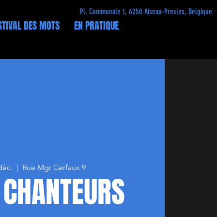
Pl. Communale 1, 6250 Aiseau-Presles, Belgique
STIVAL DES MOTS
EN PRATIQUE
déc.
  |  
Rue Mgr Cerfaux 9
 CHANTEURS