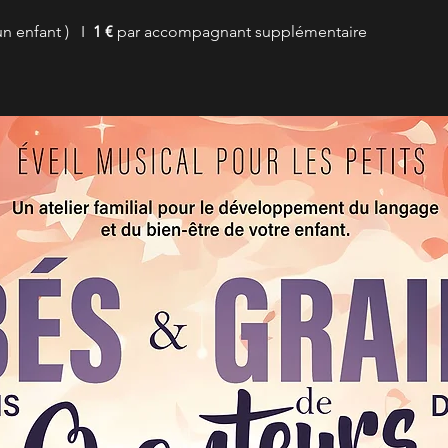
n enfant )   I  
1 €
 par accompagnant supplémentaire