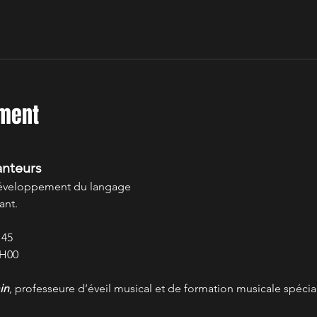
ement
anteurs
e développement du langage
ant.
H45
2H00
in
, professeure d’éveil musical et de formation musicale spécia