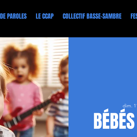
 DE PAROLES
LE CCAP
COLLECTIF BASSE-SAMBRE
FE
dim. 11
BÉBÉS