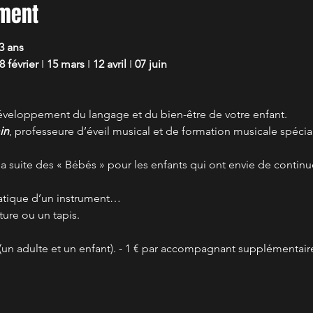
ement
3 ans
8 février
 I
 15 mars
 I
 12 avril 
I
 07 juin 
 développement du langage et du bien-être de votre enfant. 
in
, professeure d’éveil musical et de formation musicale spécial
a suite des « Bébés » pour les enfants qui ont envie de continu
ratique d’un instrument… 
ure ou un tapis.
 (un adulte et un enfant). - 1 € par accompagnant supplémentair