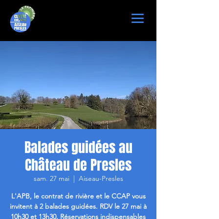
Balades guidées au
Château de Presles
sam. 27 mai
  |  
Aiseau-Presles
L'APB, le contrat de rivière et le CCAP vous
invitent à 2 balades guidées. RDV le 27 mai à
10h30 et 13h30. Réservations indispensables