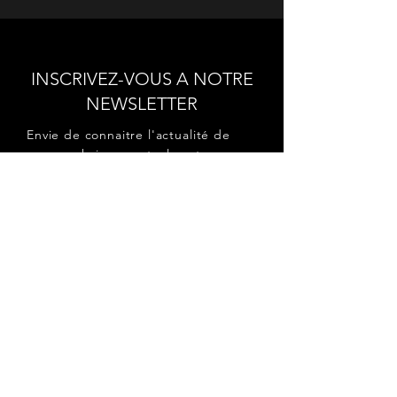
INSCRIVEZ-VOUS A NOTRE
NEWSLETTER
Envie de connaitre l'actualité de
nos prochains spectacles et
ateliers ?
Abonnez-vous pour recevoir notre
newsletter.
S'abonner