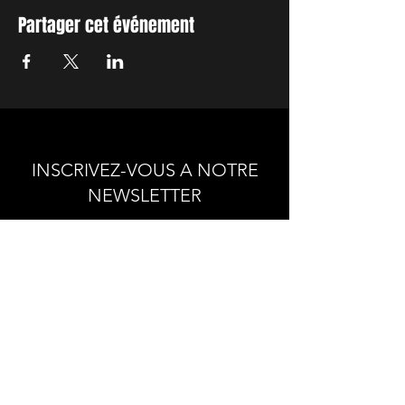
Partager cet événement
INSCRIVEZ-VOUS A NOTRE
NEWSLETTER
Envie de connaitre l'actualité de
nos prochains spectacles et
ateliers ?
Abonnez-vous pour recevoir notre
newsletter.
S'abonner