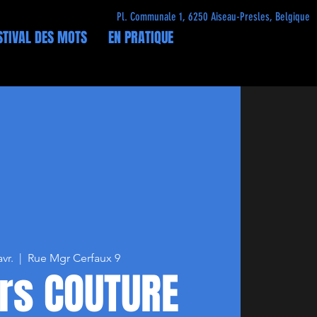
Pl. Communale 1, 6250 Aiseau-Presles, Belgique
STIVAL DES MOTS
EN PRATIQUE
avr.
  |  
Rue Mgr Cerfaux 9
ers COUTURE